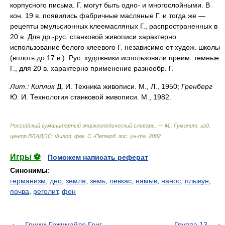
корпусного письма. Г. могут быть одно- и многослойными. В
кон. 19 в. появились фабричные масляные Г. и тогда же —
рецепты эмульсионных клеемасляных Г., распространенных в
20 в. Для др.-рус. станковой живописи характерно
использование белого клеевого Г. независимо от худож. школы
(вплоть до 17 в.). Рус. художники использовали преим. темные
Г., для 20 в. характерно применение разнообр. Г.
Лит.:
Киплик
Д. И. Техника живописи. М., Л., 1950;
Гренберг
Ю. И. Технология станковой живописи. М., 1982.
Российский гуманитарный энциклопедический словарь. — М.: Гуманит. изд.
центр ВЛАДОС: Филол. фак. С.-Петерб. гос. ун-та
.
2002
.
Игры ⚽
Поможем написать реферат
Синонимы
:
германизм
,
дно
,
земля
,
земь
,
левкас
,
намыв
,
нанос
,
плывун
,
почва
,
реголит
,
фон
Грумм-Гржимайло Григ.
Группа 13