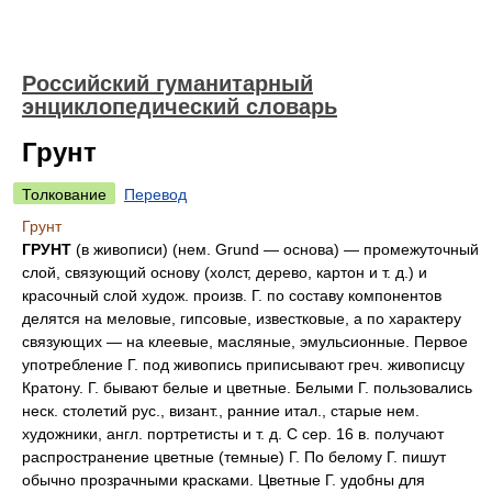
Российский гуманитарный
энциклопедический словарь
Грунт
Толкование
Перевод
Грунт
ГРУНТ
(в живописи) (нем. Grund — основа) — промежуточный
слой, связующий основу (холст, дерево, картон и т. д.) и
красочный слой худож. произв. Г. по составу компонентов
делятся на меловые, гипсовые, известковые, а по характеру
связующих — на клеевые, масляные, эмульсионные. Первое
употребление Г. под живопись приписывают греч. живописцу
Кратону. Г. бывают белые и цветные. Белыми Г. пользовались
неск. столетий рус., визант., ранние итал., старые нем.
художники, англ. портретисты и т. д. С сер. 16 в. получают
распространение цветные (темные) Г. По белому Г. пишут
обычно прозрачными красками. Цветные Г. удобны для