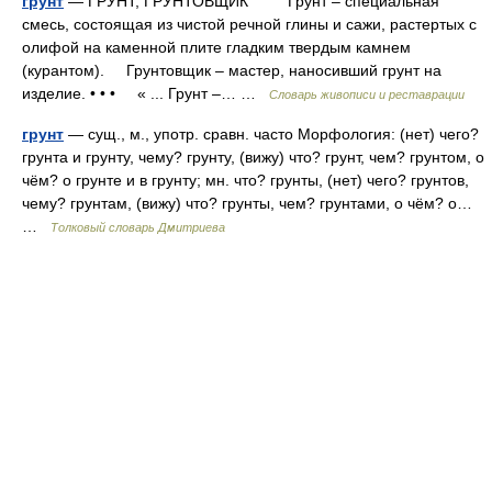
грунт
— ГРУНТ, ГРУНТОВЩИК Грунт – специальная
смесь, состоящая из чистой речной глины и сажи, растертых с
олифой на каменной плите гладким твердым камнем
(курантом). Грунтовщик – мастер, наносивший грунт на
изделие. • • • « ... Грунт –… …
Словарь живописи и реставрации
грунт
— сущ., м., употр. сравн. часто Морфология: (нет) чего?
грунта и грунту, чему? грунту, (вижу) что? грунт, чем? грунтом, о
чём? о грунте и в грунту; мн. что? грунты, (нет) чего? грунтов,
чему? грунтам, (вижу) что? грунты, чем? грунтами, о чём? о…
…
Толковый словарь Дмитриева